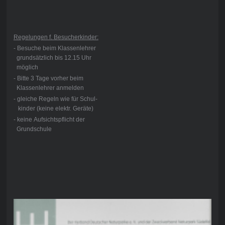
Regelungen f. Besucherkinder:
- Besuche beim Klassenlehrer
grundsätzlich bis 12.15 Uhr
möglich
- Bitte 3 Tage vorher beim
Klassenlehrer anmelden
- gleiche Regeln wie für Schul-
kinder (keine elektr. Geräte)
- keine Aufsichtspflicht der
Grundschule