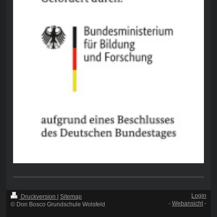
Login
Druckversion
|
Sitemap
-
Webansicht
-
© Don Bosco Grundschule Wolsfeld