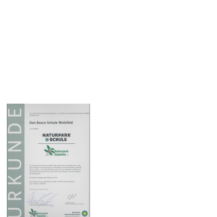
grundsätzlich bis 12.15 Uhr
möglich
- Bitte 3 Tage vorher beim
Klassenlehrer anmelden
- gleiche Regeln wie für Schul-
kinder (keine elektr. Geräte)
- keine Aufsichtspflicht der
Grundschule