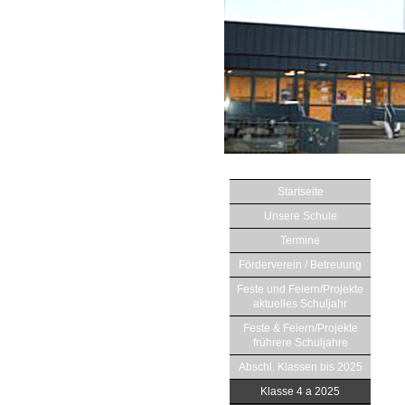
Startseite
Unsere Schule
Termine
Förderverein / Betreuung
Feste und Feiern/Projekte
aktuelles Schuljahr
Feste & Feiern/Projekte
frührere Schuljahre
Abschl. Klassen bis 2025
Klasse 4 a 2025