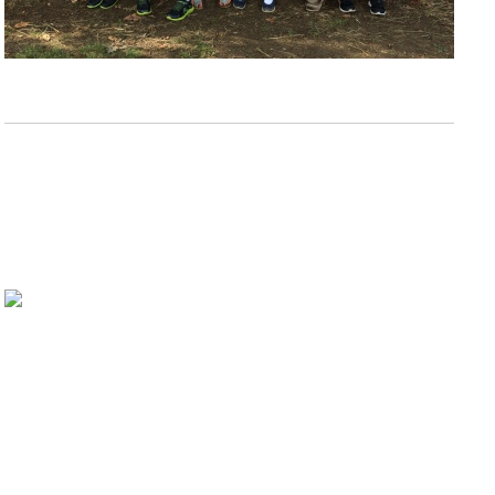
Kaum zu glauben - aber es ist schon wieder ein Jahr vergangen. Nun sind
wir schon in der dritten Klasse!
Waldjugendspiele Bitburg
Am 13.6. nahmen wir an den Waldjugendspielen teil. Mit unserem
Patenförster verbrachten wir einen spannenden und lehrreichen Vormittag
auf einem Parcours im Wald. Gemeinsam lösten wir viele Aufgaben und
waren auch sehr sportlich!