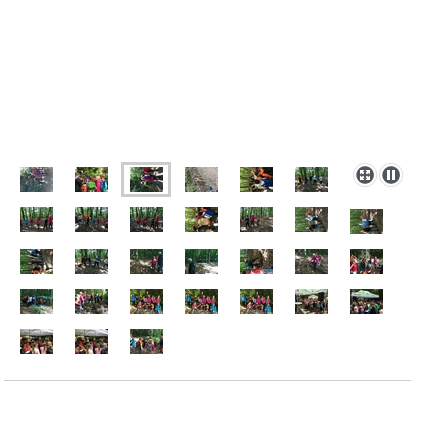
Tiere im Winter
Im Moment beschäftigen wir uns mit der Frage, wie Tiere den Winter
übrleben. Wir arbeiten in Gruppen und erstellen Poster und PowerPoint-