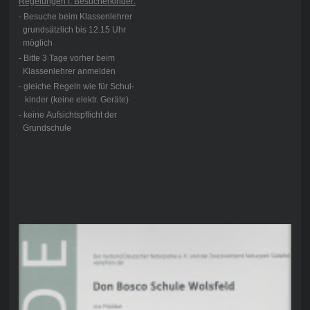
Regelungen f. Besucherkinder:
- Besuche beim Klassenlehrer
grundsätzlich bis 12.15 Uhr
möglich
- Bitte 3 Tage vorher beim
Klassenlehrer anmelden
- gleiche Regeln wie für Schul-
kinder (keine elektr. Geräte)
- keine Aufsichtspflicht der
Grundschule