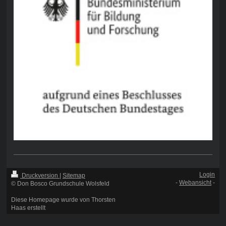
Login
Druckversion
|
Sitemap
-
Webansicht
-
© Don Bosco Grundschule Wolsfeld
Diese Homepage wurde von Thorsten
Haas erstellt