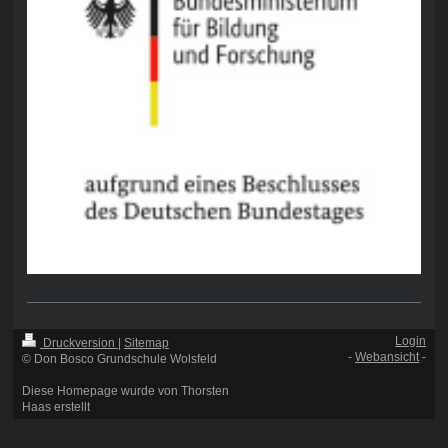
Login
Druckversion
|
Sitemap
-
Webansicht
-
© Don Bosco Grundschule Wolsfeld
Diese Homepage wurde von Thorsten
Haas erstellt