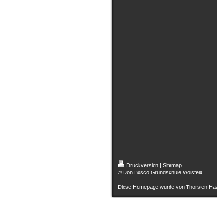
Druckversion
|
Sitemap
© Don Bosco Grundschule Wolsfeld
Diese Homepage wurde von Thorsten Haas