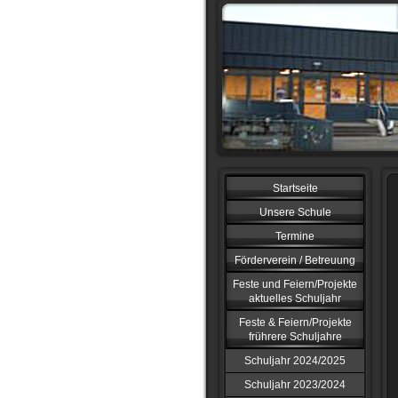
Startseite
Unsere Schule
Termine
Förderverein / Betreuung
Feste und Feiern/Projekte
aktuelles Schuljahr
Feste & Feiern/Projekte
frührere Schuljahre
Schuljahr 2024/2025
Schuljahr 2023/2024