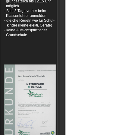
grundsätzlich bis 12.15 Uhr
möglich
- Bitte 3 Tage vorher beim
Klassenlehrer anmelden
- gleiche Regeln wie für Schul-
kinder (keine elektr. Geräte)
- keine Aufsichtspflicht der
Grundschule