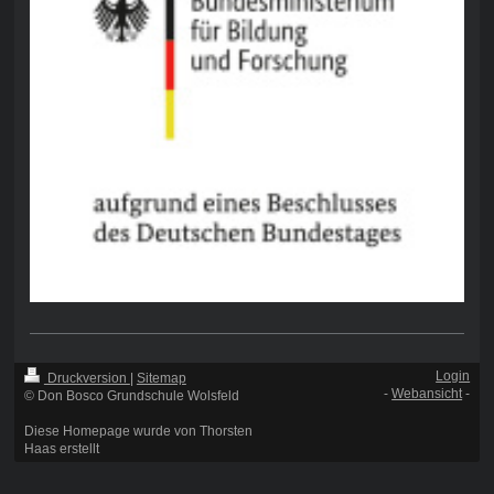
Login
Druckversion
|
Sitemap
-
Webansicht
-
© Don Bosco Grundschule Wolsfeld
Diese Homepage wurde von Thorsten
Haas erstellt